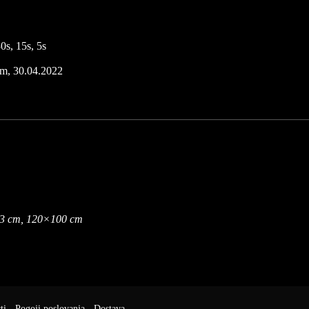
0s, 15s, 5s
im, 30.04.2022
3 cm, 120×100 cm
ti
-
Pogoji poslovanja
-
Dostava
-