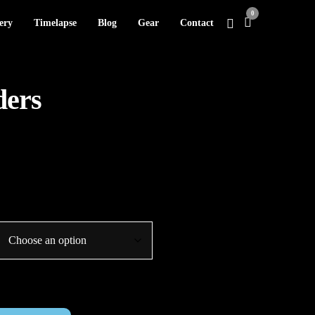
0
ery
Timelapse
Blog
Gear
Contact
ders
Price
range:
€95.00
through
€230.00