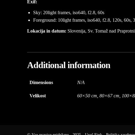
Exif:
Sky: 20light frames, iso640, f2.8, 60s
Foreground: 10light frames, iso640, f2.8, 120s, 60s, 3
Lokacija in datum:
Slovenija, Sv. Tomaž nad Praprotn
Additional information
Dimensions
N/A
Velikost
60×50 cm, 80×67 cm, 100×8
© Vse pravice pridržane - 2025 - Uroš Fink -
Politika zasebnos