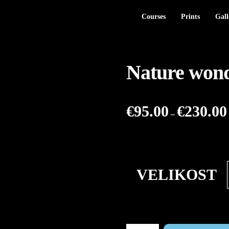
Courses
Prints
Gall
Nature won
€
95.00
€
230.00
–
VELIKOST