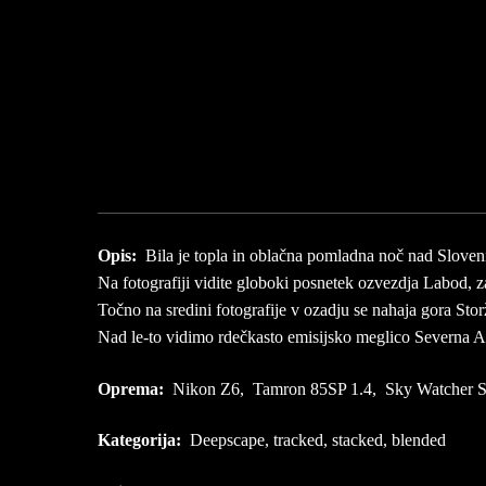
Opis:
Bila je topla in oblačna pomladna noč nad Slovenij
Na fotografiji vidite globoki posnetek ozvezdja Labod, z
Točno na sredini fotografije v ozadju se nahaja gora Sto
Nad le-to vidimo rdečkasto emisijsko meglico Severna Am
Oprema:
Nikon Z6, Tamron 85SP 1.4, Sky Watcher St
Kategorija:
Deepscape, tracked, stacked, blended