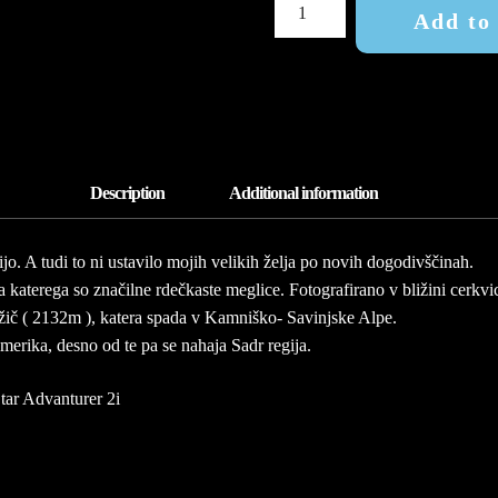
NATURE
Add to
WONDERS
QUANTITY
o. A tudi to ni ustavilo mojih velikih želja po novih dogodivščinah.
a katerega so značilne rdečkaste meglice. Fotografirano v bližini cerkvi
ržič ( 2132m ), katera spada v Kamniško- Savinjske Alpe.
erika, desno od te pa se nahaja Sadr regija.
ar Advanturer 2i