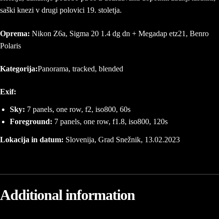
saški knezi v drugi polovici 19. stoletja.
Oprema:
Nikon Z6a, Sigma 20 1.4 dg dn + Megadap etz21, Benro
Polaris
Kategorija:
Panorama, tracked, blended
Exif:
Sky:
7 panels, one row, f2, iso800, 60s
Foreground:
7 panels, one row, f1.8, iso800, 120s
Lokacija in datum:
Slovenija, Grad Snežnik, 13.02.2023
Additional information