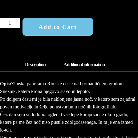
STELLAR
Add to Cart
CROWN
OF
THE
SNEŽNIK
CASTLE
QUANTITY
Opis:
Zimska panorama Rimske ceste nad romantičnem gradom
Snežnik, katera krona njegovo slavo in lepoto.
Po dolgem času mi je bila naklonjena jasna noč, v katero sem zajadral
poven motivacije in želje po ustvarjanju nočnih fotografijah.
Čez dan sem si dodobra ogledal vse lepe kompozicije okoli gradu,
katere pa me čez noč niso pustile zdolgočasenega. In tu je ena izmed
le-teh.
Panorama z drevesi je bila pravi izziv, a tako kot pri vsaki stvari, kjer je