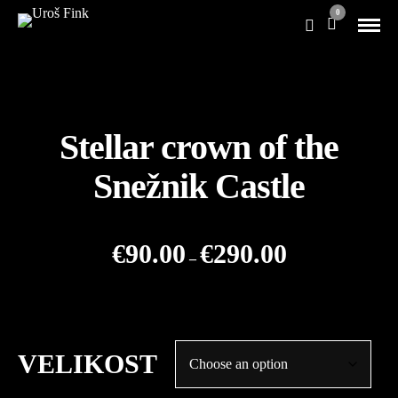
0
Stellar crown of the
Snežnik Castle
Price
€
90.00
€
290.00
–
range:
€90.00
through
€290.00
VELIKOST