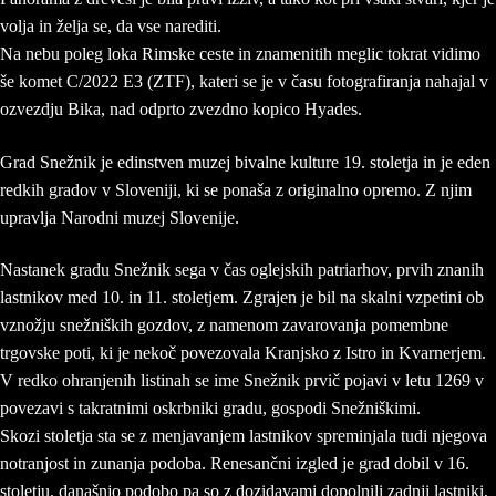
volja in želja se, da vse narediti.
Na nebu poleg loka Rimske ceste in znamenitih meglic tokrat vidimo
še komet C/2022 E3 (ZTF), kateri se je v času fotografiranja nahajal v
ozvezdju Bika, nad odprto zvezdno kopico Hyades.
Grad Snežnik je edinstven muzej bivalne kulture 19. stoletja in je eden
redkih gradov v Sloveniji, ki se ponaša z originalno opremo. Z njim
upravlja Narodni muzej Slovenije.
Nastanek gradu Snežnik sega v čas oglejskih patriarhov, prvih znanih
lastnikov med 10. in 11. stoletjem. Zgrajen je bil na skalni vzpetini ob
vznožju snežniških gozdov, z namenom zavarovanja pomembne
trgovske poti, ki je nekoč povezovala Kranjsko z Istro in Kvarnerjem.
V redko ohranjenih listinah se ime Snežnik prvič pojavi v letu 1269 v
povezavi s takratnimi oskrbniki gradu, gospodi Snežniškimi.
Skozi stoletja sta se z menjavanjem lastnikov spreminjala tudi njegova
notranjost in zunanja podoba. Renesančni izgled je grad dobil v 16.
stoletju, današnjo podobo pa so z dozidavami dopolnili zadnji lastniki,